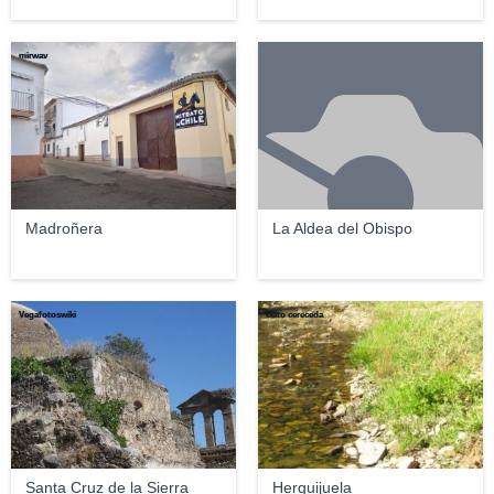
mirwav
Madroñera
La Aldea del Obispo
Vegafotoswiki
Gato cereceda
Santa Cruz de la Sierra
Herguijuela