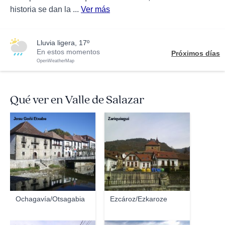
historia se dan la ...
Ver más
lluvia ligera, 17º
En estos momentos
Próximos días
OpenWeatherMap
Qué ver en Valle de Salazar
Josu Goñi Etxabe
Zariquiegui
Ochagavía/Otsagabia
Ezcároz/Ezkaroze