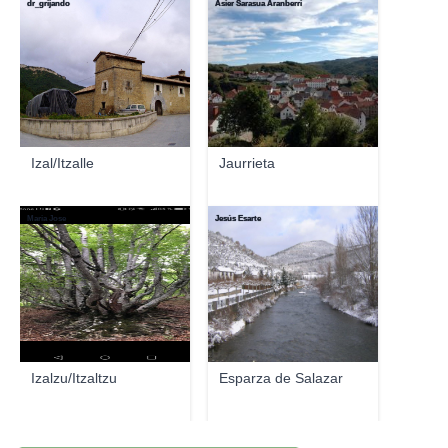
dr_grijando
Asier Sarasua Aranberri
Izal/Itzalle
Jaurrieta
Maria Jose
Jesús Esarte
Izalzu/Itzaltzu
Esparza de Salazar