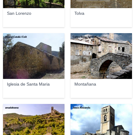
San Lorenzo
Tolva
Miquel Català i Coït
Carlos Sieiro del Nido
Iglesia de Santa Maria
Montañana
amadalvarez
Jesus Abizanda