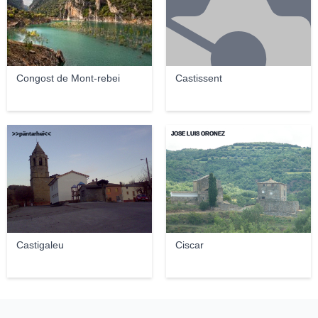
Congost de Mont-rebei
Castissent
>>päntarheî<<
JOSE LUIS OROÑEZ
Castigaleu
Ciscar