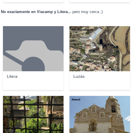
No exactamente en Viacamp y Litera...
pero muy cerca ;)
Pere elbaroncolorao
Litera
Luzás
Taniacanalla Rodriguez
Akamc2