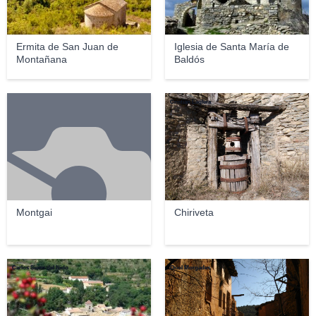
Ermita de San Juan de
Iglesia de Santa María de
Montañana
Baldós
Cristian Laglera
Montgai
Chiriveta
Carlos Sieiro del Nido
Oriol Morgades