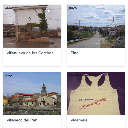
sidulie
MilkyVir
Villanueva de los Corchos
Pino
monge
Panaderia Antonio Rodrigo
Villaseco del Pan
Videmala