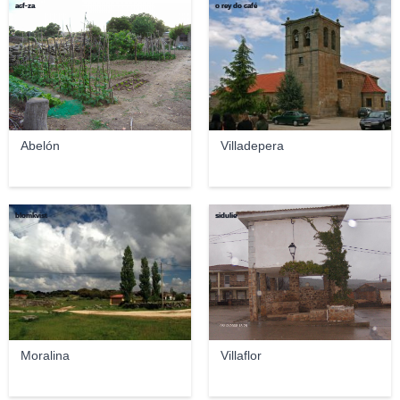
acf-za
o rey do café
Abelón
Villadepera
blomkvist
sidulie
Moralina
Villaflor