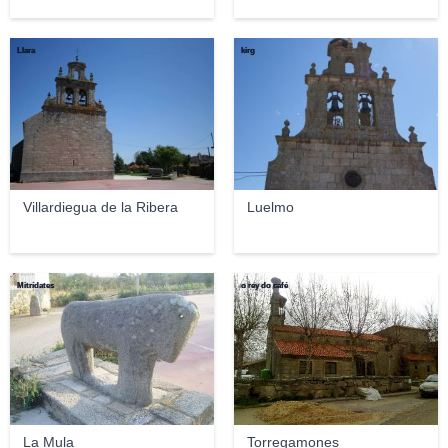
Llara
kirg
Villardiegua de la Ribera
Luelmo
Mitrídates
o rey do café
La Mula
Torregamones