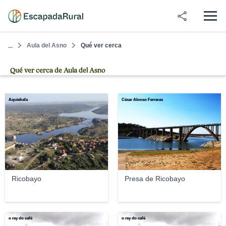
Aula del Asno
Qué ver cerca
...
Qué ver cerca de Aula del Asno
Aquielrafa
César Alonso Ferreras
Ricobayo
Presa de Ricobayo
o rey do café
o rey do café