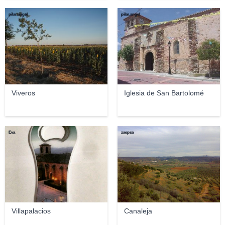
pilar.angel
pilar.angel
Viveros
Iglesia de San Bartolomé
Eva
zaepsa
Villapalacios
Canaleja