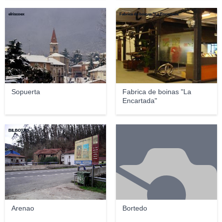
elriscoex
Fabrica de boinas "La Encartada"
Sopuerta
Fabrica de boinas "La
Encartada"
BILBOTXO
Arenao
Bortedo