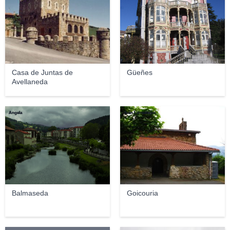
Casa de Juntas de
Güeñes
Avellaneda
Angela
Juan Larreategui
Balmaseda
Goicouria