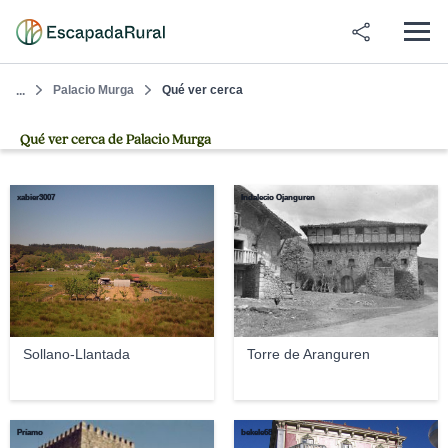
Palacio Murga
Qué ver cerca
...
Qué ver cerca de Palacio Murga
xabier3007
Indalecio Ojanguren
Sollano-Llantada
Torre de Aranguren
Príamo
bekele68