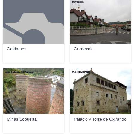
m@nuelra
Galdames
Gordexola
Jose Antonio Gil Martínez
VULCANOPINO
Minas Sopuerta
Palacio y Torre de Oxirando