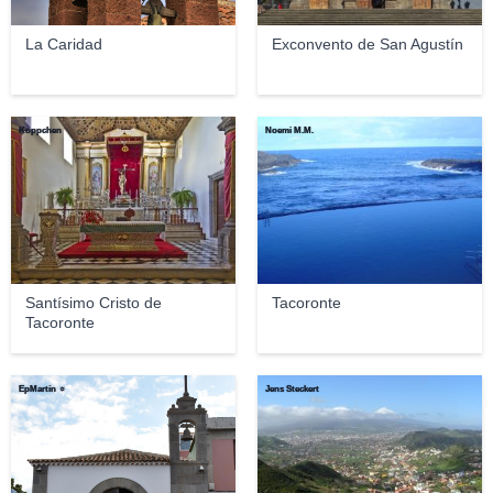
La Caridad
Exconvento de San Agustín
Koppchen
Noemi M.M.
Santísimo Cristo de
Tacoronte
Tacoronte
EpMartín ☼
Jens Steckert