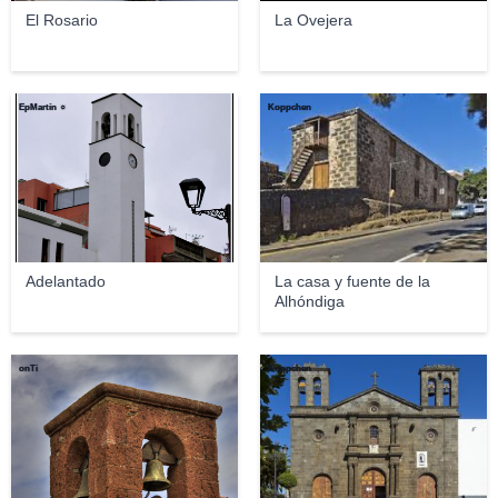
El Rosario
La Ovejera
EpMartín ☼
Koppchen
Adelantado
La casa y fuente de la
Alhóndiga
onTi
Koppchen