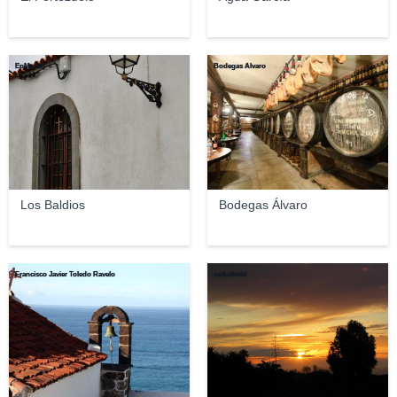
EpMartín ☼
Bodegas Álvaro
Los Baldios
Bodegas Álvaro
Francisco Javier Toledo Ravelo
maladroitt