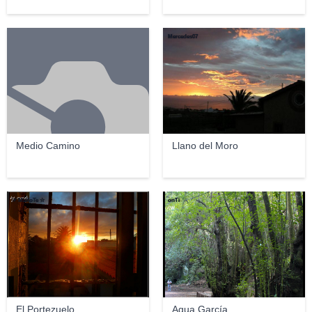
Mercedes07
Medio Camino
Llano del Moro
☞ MaXoTe ☆
onTi
El Portezuelo
Agua García