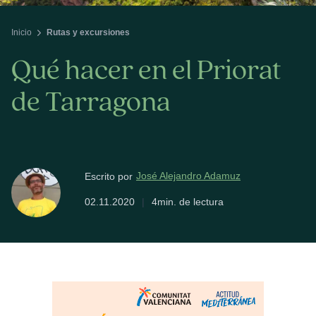
Inicio
Rutas y excursiones
Qué hacer en el Priorat
de Tarragona
José Alejandro Adamuz
Escrito por
02.11.2020
|
4min. de lectura