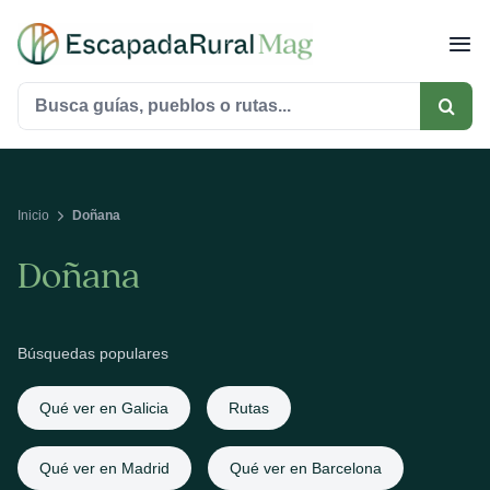
Saltar
al
contenido
Buscar:
Inicio
Doñana
Doñana
Búsquedas populares
Qué ver en Galicia
Rutas
Qué ver en Madrid
Qué ver en Barcelona