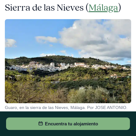
Sierra de las Nieves (
Málaga
)
Guaro, en la sierra de las Nieves, Málaga. Por JOSE ANTONIO.
La
etapa que une Guaro con Monda
es un paseo por el
Encuentra tu alojamiento
alma de Málaga. Aunque es algo más de seis kilómetros,