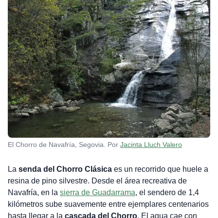
El Chorro de Navafría, Segovia. Por
Jacinta Lluch Valero
La
senda del Chorro Clásica
es un recorrido que huele a
resina de pino silvestre. Desde el área recreativa de
Navafría, en la
sierra de Guadarrama
, el sendero de 1,4
kilómetros sube suavemente entre ejemplares centenarios
hasta llegar a la
cascada del Chorro
. El agua cae con