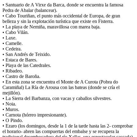
• Santuario de A Virxe da Barca, donde se encuentra la famosa
Pedra de Abalar (balancear).
• Cabo Touriñan, el punto más occidental de Europa, de gran
belleza y sin la explotación turística que existe en Fisterra.
• La playa de Nemiña, maravillosa con marea baja.
• Cabo Vilán.
• Laxe.
• Camelle.
• Cedeira.
• San Andrés de Teixido.
• Estaca de Bares.
• Playa de las Catedrales.
• Ribadeo.
• Castro de Baroña.
• En esta zona se encuentra el Monte de A Curota (Pobra do
Caramiñal) La Ría de Arousa con las bateas (donde se cría el
mejillón).
• La Sierra del Barbanza, con vacas y caballos silvestres.
• Noia.
• Muros.
• Carnota (hórreo impresionante).
• O Pindo.
• Ezaro (los domingos, desde la 1 de la tarde hasta las 2- comprobar
el horario- abren las compuertas del embalse y se recupera la
tradicional desembocadura del río Xallas, una espectacular cascada).