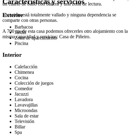
Características y servicios
un cuarto de baño con bañera y una zona de lectura.
Exterior
El recinto está totalmente vallado y ninguna dependencia se
comparte con otras personas.
Barbacoa
A 700 ms de esta casa podemos ofrecerles otro alojamiento con la
Jardín
misma capacidad y servicios: Casa de Piñeiro.
Zona de aparcamiento
Piscina
Interior
Calefacción
Chimenea
Cocina
Colección de juegos
Comedor
Jacuzzi
Lavadora
Lavavajillas
Microondas
Sala de estar
Televisión
Billar
Spa