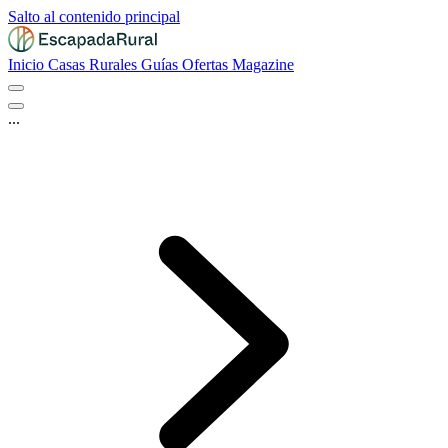
Salto al contenido principal
Inicio
Casas Rurales
Guías
Ofertas
Magazine
...