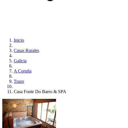
Inicio
Casas Rurales
Galicia
A Coruña
Trazo
Casa Fonte Do Barro & SPA