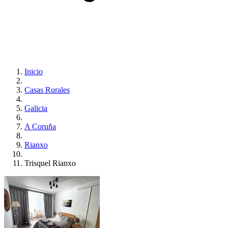
Inicio
Casas Rurales
Galicia
A Coruña
Rianxo
Trisquel Rianxo