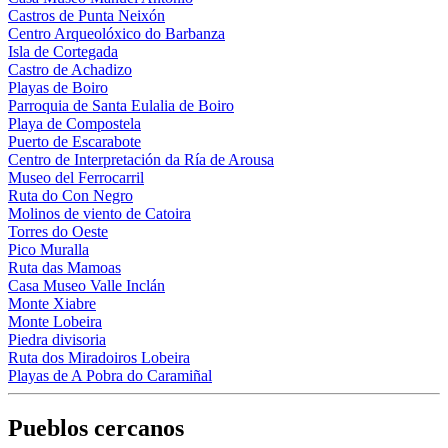
Castros de Punta Neixón
Centro Arqueolóxico do Barbanza
Isla de Cortegada
Castro de Achadizo
Playas de Boiro
Parroquia de Santa Eulalia de Boiro
Playa de Compostela
Puerto de Escarabote
Centro de Interpretación da Ría de Arousa
Museo del Ferrocarril
Ruta do Con Negro
Molinos de viento de Catoira
Torres do Oeste
Pico Muralla
Ruta das Mamoas
Casa Museo Valle Inclán
Monte Xiabre
Monte Lobeira
Piedra divisoria
Ruta dos Miradoiros Lobeira
Playas de A Pobra do Caramiñal
Pueblos cercanos