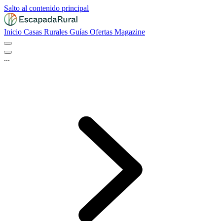
Salto al contenido principal
Inicio
Casas Rurales
Guías
Ofertas
Magazine
...