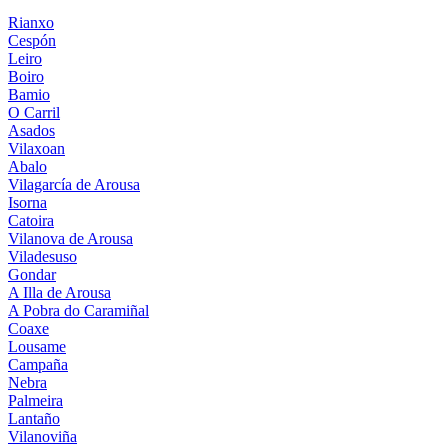
Rianxo
Cespón
Leiro
Boiro
Bamio
O Carril
Asados
Vilaxoan
Abalo
Vilagarcía de Arousa
Isorna
Catoira
Vilanova de Arousa
Viladesuso
Gondar
A Illa de Arousa
A Pobra do Caramiñal
Coaxe
Lousame
Campaña
Nebra
Palmeira
Lantaño
Vilanoviña