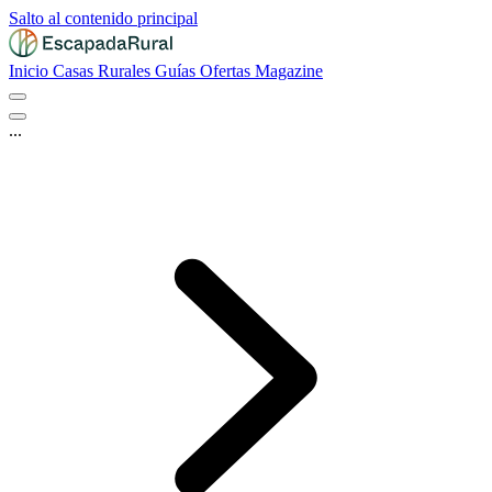
Salto al contenido principal
Inicio
Casas Rurales
Guías
Ofertas
Magazine
...