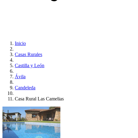
Inicio
Casas Rurales
Castilla y León
Ávila
Candeleda
Casa Rural Las Camelias