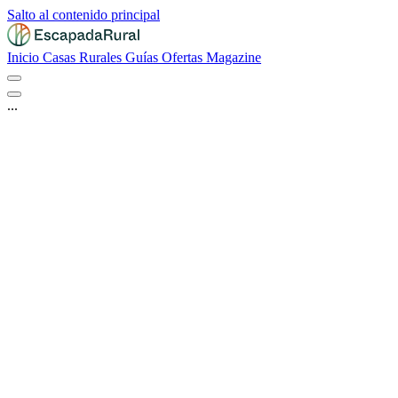
Salto al contenido principal
Inicio
Casas Rurales
Guías
Ofertas
Magazine
...