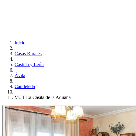
Inicio
Casas Rurales
Castilla y León
Ávila
Candeleda
VUT La Casita de la Aduana