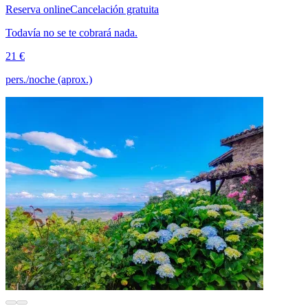
Reserva online
Cancelación gratuita
Todavía no se te cobrará nada.
21 €
pers./noche (aprox.)