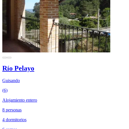
Río Pelayo
Guisando
(6)
Alojamiento entero
8 personas
4 dormitorios