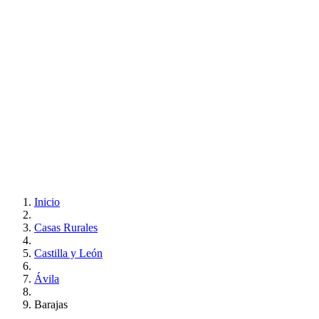
Inicio
Casas Rurales
Castilla y León
Ávila
Barajas