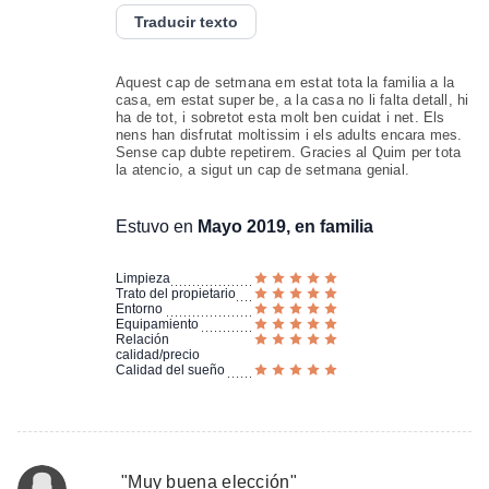
Traducir texto
Aquest cap de setmana em estat tota la familia a la
casa, em estat super be, a la casa no li falta detall, hi
ha de tot, i sobretot esta molt ben cuidat i net. Els
nens han disfrutat moltissim i els adults encara mes.
Sense cap dubte repetirem. Gracies al Quim per tota
la atencio, a sigut un cap de setmana genial.
Estuvo en
Mayo 2019, en familia
Limpieza
Trato del propietario
Entorno
Equipamiento
Relación
calidad/precio
Calidad del sueño
"
Muy buena elección
"