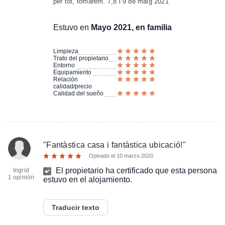
per tot, tornarem. 7,8 i 9 de maig 2021
Estuvo en
Mayo 2021, en familia
Limpieza
Trato del propietario
Entorno
Equipamiento
Relación
calidad/precio
Calidad del sueño
"
Fantàstica casa i fantàstica ubicació!
"
Opinado el
10 marzo 2020
El propietario ha certificado que esta persona
Ingrid
1 opinión
estuvo en el alojamiento.
Traducir texto