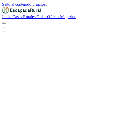
Salto al contenido principal
Inicio
Casas Rurales
Guías
Ofertas
Magazine
...