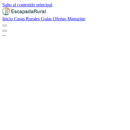
Salto al contenido principal
Inicio
Casas Rurales
Guías
Ofertas
Magazine
...