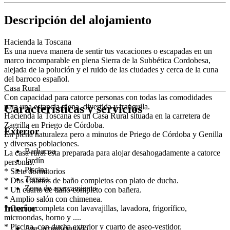
Descripción del alojamiento
Hacienda la Toscana
Es una nueva manera de sentir tus vacaciones o escapadas en un
marco incomparable en plena Sierra de la Subbética Cordobesa,
alejada de la polución y el ruido de las ciudades y cerca de la cuna
del barroco español.
Casa Rural
Con capacidad para catorce personas con todas las comodidades
Características y servicios
para una estancia plena, divertida y tranquila.
Hacienda la Toscana es un Casa Rural situada en la carretera de
Zagrilla en Priego de Córdoba.
Exterior
En plena naturaleza pero a minutos de Priego de Córdoba y Genilla
y diversas poblaciones.
Barbacoa
La casa rural esta preparada para alojar desahogadamente a catorce
Jardín
personas.
Piscina
* Siete dormitorios
Terraza
* Dos Cuartos de baño completos con plato de ducha.
Zona de aparcamiento
* Un cuarto de baño completo con bañera.
* Amplio salón con chimenea.
Interior
* Cocina completa con lavavajillas, lavadora, frigorífico,
microondas, horno y ....
* Piscina, con ducha exterior y cuarto de aseo-vestidor.
Aire acondicionado