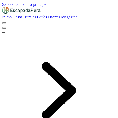
Salto al contenido principal
Inicio
Casas Rurales
Guías
Ofertas
Magazine
...