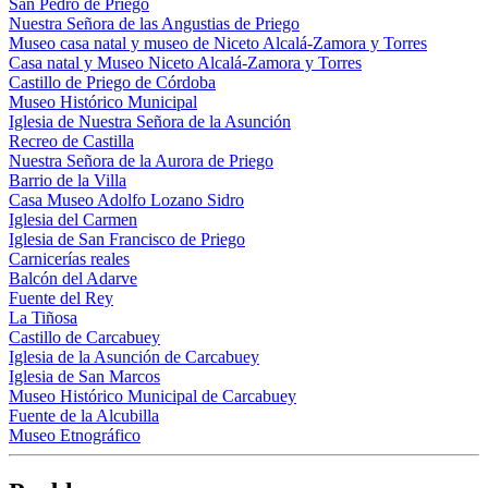
San Pedro de Priego
Nuestra Señora de las Angustias de Priego
Museo casa natal y museo de Niceto Alcalá-Zamora y Torres
Casa natal y Museo Niceto Alcalá-Zamora y Torres
Castillo de Priego de Córdoba
Museo Histórico Municipal
Iglesia de Nuestra Señora de la Asunción
Recreo de Castilla
Nuestra Señora de la Aurora de Priego
Barrio de la Villa
Casa Museo Adolfo Lozano Sidro
Iglesia del Carmen
Iglesia de San Francisco de Priego
Carnicerías reales
Balcón del Adarve
Fuente del Rey
La Tiñosa
Castillo de Carcabuey
Iglesia de la Asunción de Carcabuey
Iglesia de San Marcos
Museo Histórico Municipal de Carcabuey
Fuente de la Alcubilla
Museo Etnográfico