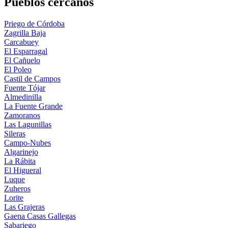
Pueblos cercanos
Priego de Córdoba
Zagrilla Baja
Carcabuey
El Esparragal
El Cañuelo
El Poleo
Castil de Campos
Fuente Tójar
Almedinilla
La Fuente Grande
Zamoranos
Las Lagunillas
Sileras
Campo-Nubes
Algarinejo
La Rábita
El Higueral
Luque
Zuheros
Lorite
Las Grajeras
Gaena Casas Gallegas
Sabariego