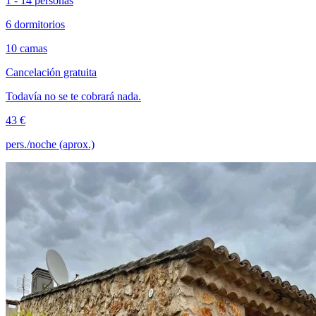
1 - 14 personas
6 dormitorios
10 camas
Cancelación gratuita
Todavía no se te cobrará nada.
43 €
pers./noche (aprox.)