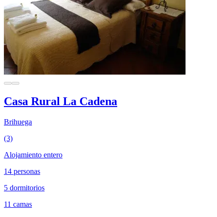
Casa Rural La Cadena
Brihuega
(3)
Alojamiento entero
14 personas
5 dormitorios
11 camas