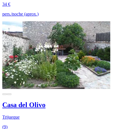
34 €
pers./noche (aprox.)
Casa del Olivo
Trijueque
(9)