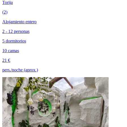
Torija
(2)
Alojamiento entero
2 - 12 personas
5 dormitorios
10 camas
21 €
pers./noche (aprox.)