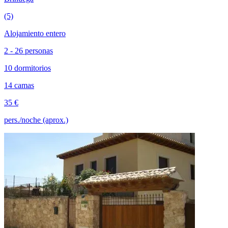
(5)
Alojamiento entero
2 - 26 personas
10 dormitorios
14 camas
35 €
pers./noche (aprox.)