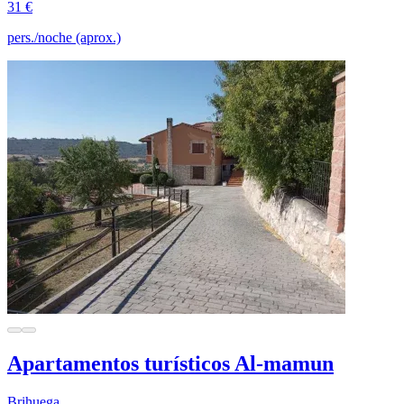
31 €
pers./noche (aprox.)
Apartamentos turísticos Al-mamun
Brihuega