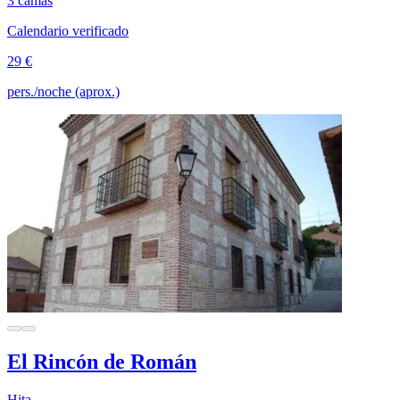
3 camas
Calendario verificado
29 €
pers./noche (aprox.)
El Rincón de Román
Hita