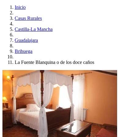
Inicio
Casas Rurales
Castilla-La Mancha
Guadalajara
Brihuega
La Fuente Blanquina o de los doce caños