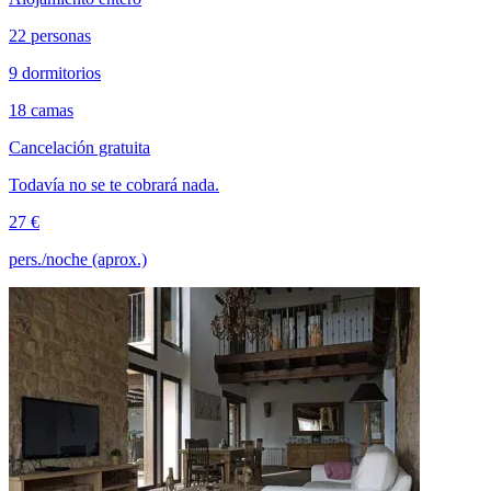
22 personas
9 dormitorios
18 camas
Cancelación gratuita
Todavía no se te cobrará nada.
27 €
pers./noche (aprox.)