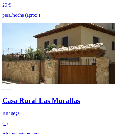
29 €
pers./noche (aprox.)
Casa Rural Las Murallas
Brihuega
(1)
Alojamiento entero