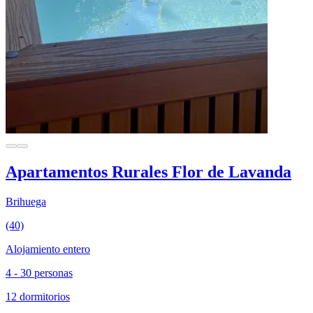
Apartamentos Rurales Flor de Lavanda
Brihuega
(40)
Alojamiento entero
4 - 30 personas
12 dormitorios