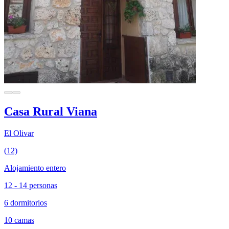
Casa Rural Viana
El Olivar
(12)
Alojamiento entero
12 - 14 personas
6 dormitorios
10 camas