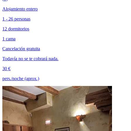
Alojamiento entero
1 - 26 personas
12 dormitorios
1 cama
Cancelación gratuita
Todavía no se te cobrará nada.
30 €
pers./noche (aprox.)