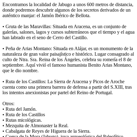
Encontramos la localidad de Jabugo a unos 600 metros de distancia,
donde podremos descubrir algunos de los secretos derivados de un
auténtico manjar: el Jamón Ibérico de Bellota.
• Gruta de las Maravillas: Situada en Aracena, es un conjunto de
galerías, salones, lagos y cursos subterráneos que el tiempo y el agua
han labrado en el seno de Cerro del Castillo.
• Peña de Arias Montano: Situada en Alájar, es un monumento de la
naturaleza de gran valor paisajístico e histórico. Lugar consagrado al
culto de Ntra. Sra. Reina de los Ángeles, celebra su romería el 8 de
septiembre. Aquí vivió el famoso humanista Benito Arias Montano,
que le dio nombre.
• Ruta de los Castillos: La Sierra de Aracena y Picos de Aroche
cuenta como una primera barrera de defensa a partir del S.XIII, tras
los intentos anexionistas por partel del Reino de Portugal.
Otros:
• Ruta del Jamón.
• Ruta de los Castillos
• Rutas micológicas.
• Mezquita de Almonaster la Real.
• Cabalgata de Reyes de Higuera de la Sierra.
• Cueva de la Mora (Jabugo), joya arqueológica del Paleolítico.