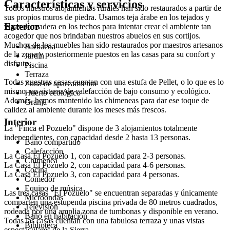
Características y servicios
Todos nuestros alojamientos rurales han sido restaurados a partir de
sus propios muros de piedra. Usamos teja árabe en los tejados y
Exterior
vigas de madera en los techos para intentar crear el ambiente tan
acogedor que nos brindaban nuestros abuelos en sus cortijos.
Muchos de los muebles han sido restaurados por maestros artesanos
Barbacoa
de la zona y posteriormente puestos en las casas para su confort y
Jardín
disfrute.
Piscina
Terraza
Todas nuestras casas cuentan con una estufa de Pellet, o lo que es lo
Zona de aparcamiento
mismo, un sistema de calefacción de bajo consumo y ecológico.
Huerto ecológico
Además, hemos mantenido las chimeneas para dar ese toque de
Granja
calidez al ambiente durante los meses más frescos.
Interior
La "Finca el Pozuelo" dispone de 3 alojamientos totalmente
independientes, con capacidad desde 2 hasta 13 personas.
Baño compartido
Calefacción
La Casa El Pozuelo 1, con capacidad para 2-3 personas.
Chimenea
La Casa El Pozuelo 2, con capacidad para 4-6 personas.
Cocina
La Casa El Pozuelo 3, con capacidad para 4 personas.
Comedor
Equipo de música
Las tres casas "El Pozuelo" se encuentran separadas y únicamente
Microondas
comparten una estupenda piscina privada de 80 metros cuadrados,
Televisión
rodeada por una amplia zona de tumbonas y disponible en verano.
Baño en habitación
Todas las casas cuentan con una fabulosa terraza y unas vistas
Biblioteca
espectaculares de la Sierra.