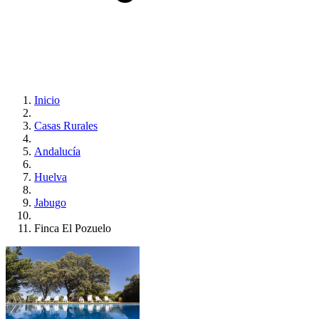
Inicio
Casas Rurales
Andalucía
Huelva
Jabugo
Finca El Pozuelo