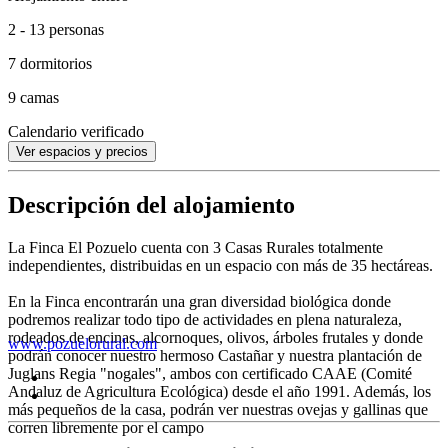
2 - 13 personas
7 dormitorios
9 camas
Calendario verificado
Ver espacios y precios
Descripción del alojamiento
La Finca El Pozuelo cuenta con 3 Casas Rurales totalmente
independientes, distribuidas en un espacio con más de 35 hectáreas.
En la Finca encontrarán una gran diversidad biológica donde
podremos realizar todo tipo de actividades en plena naturaleza,
rodeados de encinas, alcornoques, olivos, árboles frutales y donde
www.pozuelorural.com
podrán conocer nuestro hermoso Castañar y nuestra plantación de
Juglans Regia "nogales", ambos con certificado CAAE (Comité
Andaluz de Agricultura Ecológica) desde el año 1991. Además, los
más pequeños de la casa, podrán ver nuestras ovejas y gallinas que
corren libremente por el campo