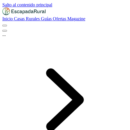
Salto al contenido principal
Inicio
Casas Rurales
Guías
Ofertas
Magazine
...