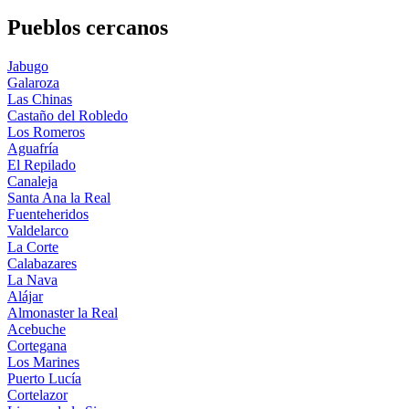
Pueblos cercanos
Jabugo
Galaroza
Las Chinas
Castaño del Robledo
Los Romeros
Aguafría
El Repilado
Canaleja
Santa Ana la Real
Fuenteheridos
Valdelarco
La Corte
Calabazares
La Nava
Alájar
Almonaster la Real
Acebuche
Cortegana
Los Marines
Puerto Lucía
Cortelazor