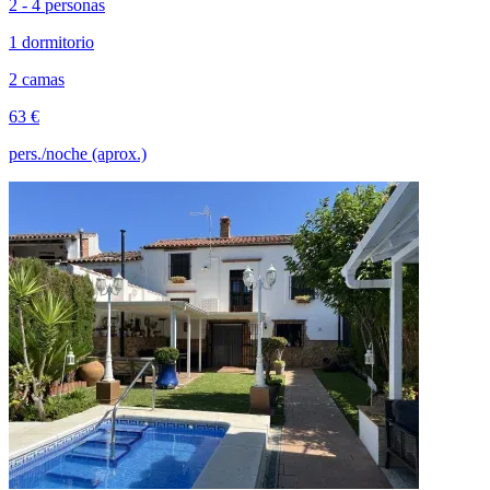
2 - 4 personas
1 dormitorio
2 camas
63 €
pers./noche (aprox.)