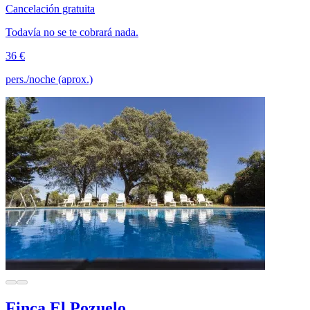
Cancelación gratuita
Todavía no se te cobrará nada.
36 €
pers./noche (aprox.)
Finca El Pozuelo