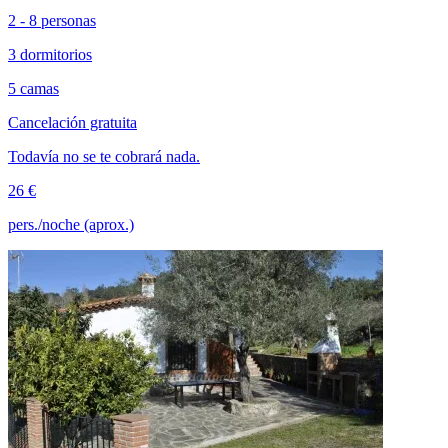
2 - 8 personas
3 dormitorios
5 camas
Cancelación gratuita
Todavía no se te cobrará nada.
26 €
pers./noche (aprox.)