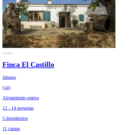
Finca El Castillo
Jabugo
(14)
Alojamiento entero
12 - 14 personas
5 dormitorios
11 camas