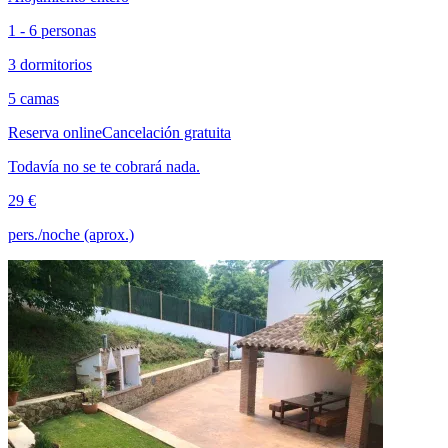
1 - 6 personas
3 dormitorios
5 camas
Reserva online
Cancelación gratuita
Todavía no se te cobrará nada.
29 €
pers./noche (aprox.)