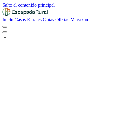
Salto al contenido principal
Inicio
Casas Rurales
Guías
Ofertas
Magazine
...