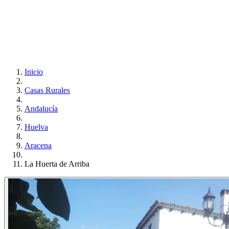
Inicio
Casas Rurales
Andalucía
Huelva
Aracena
La Huerta de Arriba