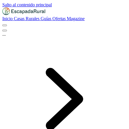
Salto al contenido principal
Inicio
Casas Rurales
Guías
Ofertas
Magazine
...