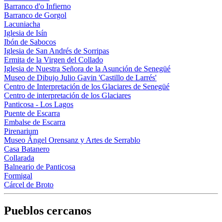
Barranco d'o Infierno
Barranco de Gorgol
Lacuniacha
Iglesia de Isín
Ibón de Sabocos
Iglesia de San Andrés de Sorripas
Ermita de la Virgen del Collado
Iglesia de Nuestra Señora de la Asunción de Senegüé
Museo de Dibujo Julio Gavin 'Castillo de Larrés'
Centro de Interpretación de los Glaciares de Senegüé
Centro de interpretación de los Glaciares
Panticosa - Los Lagos
Puente de Escarra
Embalse de Escarra
Pirenarium
Museo Ángel Orensanz y Artes de Serrablo
Casa Batanero
Collarada
Balneario de Panticosa
Formigal
Cárcel de Broto
Pueblos cercanos