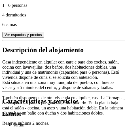
1 - 6 personas
4 dormitorios
6 camas
Ver espacios y precios
Descripción del alojamiento
Casa independiente en alquiler con garaje para dos coches, salón,
cocina con lavavajillas, dos baños, dos habitaciones dobles, una
individual y una de matrimonio (capacidad para 6 personas). Está
vivienda dispone de cuna si se solicita con antelación.
Está situada en una zona muy tranquila del pueblo, con buenas
vistas y a 5 minutos del centro, y dispone de sábanas y toallas.
También disponemos de otra vivienda en alquiler, casa La Tornagua,
Características y servicios
con capacidad para 6 personas y jardín privado. En la planta baja
está el salón - cocina, un aseo y una habitación doble. En la primera
planta hay un baño con ducha y dos habitaciones dobles.
Exterior
Reserva mínima 2 noches.
Jardín