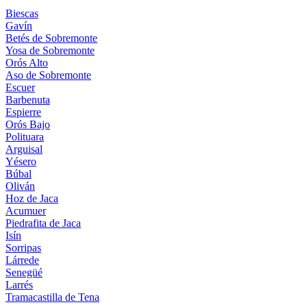
Biescas
Gavín
Betés de Sobremonte
Yosa de Sobremonte
Orós Alto
Aso de Sobremonte
Escuer
Barbenuta
Espierre
Orós Bajo
Polituara
Arguisal
Yésero
Búbal
Oliván
Hoz de Jaca
Acumuer
Piedrafita de Jaca
Isín
Sorripas
Lárrede
Senegüé
Larrés
Tramacastilla de Tena