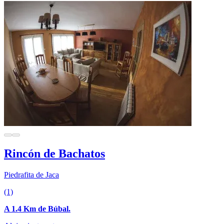
Rincón de Bachatos
Piedrafita de Jaca
(1)
A 1.4 Km de Búbal.