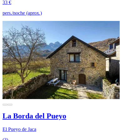
33 €
pers./noche (aprox.)
La Borda del Pueyo
El Pueyo de Jaca
(3)