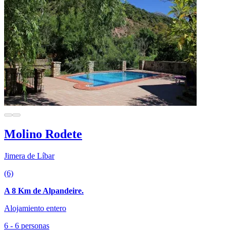
Molino Rodete
Jimera de Líbar
(6)
A 8 Km de Alpandeire.
Alojamiento entero
6 - 6 personas