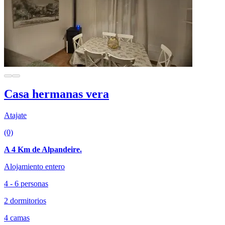
Casa hermanas vera
Atajate
(0)
A 4 Km de Alpandeire.
Alojamiento entero
4 - 6 personas
2 dormitorios
4 camas