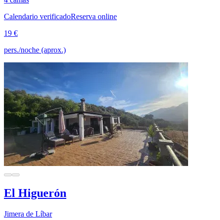
Calendario verificado
Reserva online
19 €
pers./noche (aprox.)
El Higuerón
Jimera de Líbar