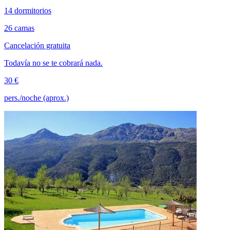
14 dormitorios
26 camas
Cancelación gratuita
Todavía no se te cobrará nada.
30 €
pers./noche (aprox.)