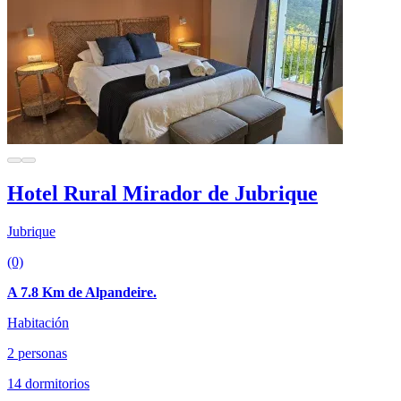
Hotel Rural Mirador de Jubrique
Jubrique
(0)
A 7.8 Km de Alpandeire.
Habitación
2 personas
14 dormitorios