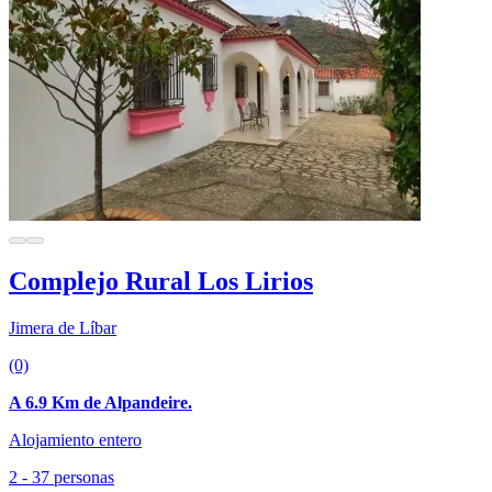
Complejo Rural Los Lirios
Jimera de Líbar
(0)
A 6.9 Km de Alpandeire.
Alojamiento entero
2 - 37 personas