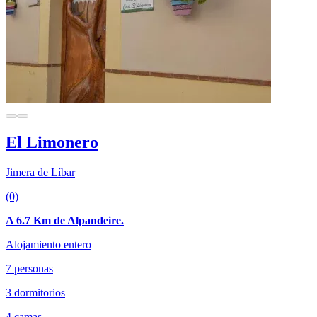
El Limonero
Jimera de Líbar
(0)
A 6.7 Km de Alpandeire.
Alojamiento entero
7 personas
3 dormitorios
4 camas