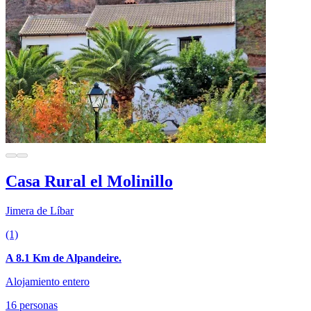
Casa Rural el Molinillo
Jimera de Líbar
(1)
A 8.1 Km de Alpandeire.
Alojamiento entero
16 personas