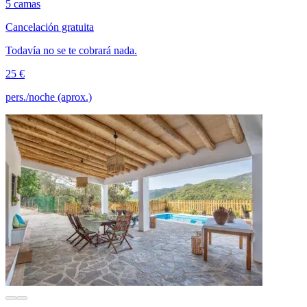
5 camas
Cancelación gratuita
Todavía no se te cobrará nada.
25 €
pers./noche (aprox.)