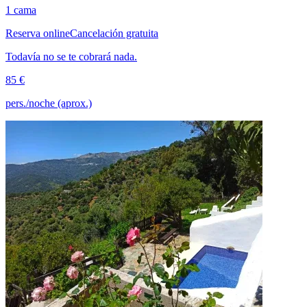
1 cama
Reserva online
Cancelación gratuita
Todavía no se te cobrará nada.
85 €
pers./noche (aprox.)