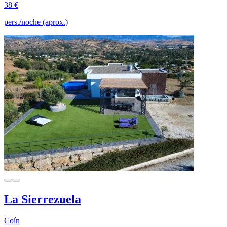
38 €
pers./noche (aprox.)
La Sierrezuela
Coín