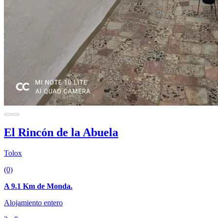
El Rincón de la Abuela
Tolox
(0)
A 9.1 Km de Monda.
Alojamiento entero