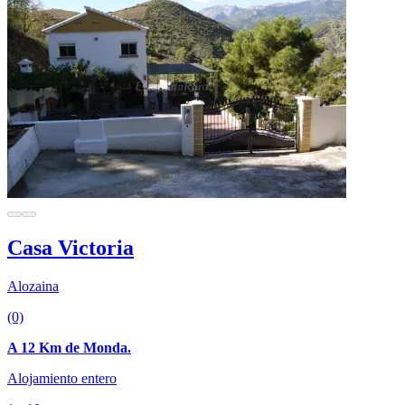
Casa Victoria
Alozaina
(0)
A 12 Km de Monda.
Alojamiento entero