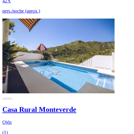
42 €
pers./noche (aprox.)
Casa Rural Monteverde
Ojén
(1)