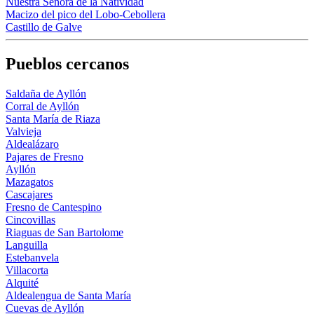
Nuestra Señora de la Natividad
Macizo del pico del Lobo-Cebollera
Castillo de Galve
Pueblos cercanos
Saldaña de Ayllón
Corral de Ayllón
Santa María de Riaza
Valvieja
Aldealázaro
Pajares de Fresno
Ayllón
Mazagatos
Cascajares
Fresno de Cantespino
Cincovillas
Riaguas de San Bartolome
Languilla
Estebanvela
Villacorta
Alquité
Aldealengua de Santa María
Cuevas de Ayllón