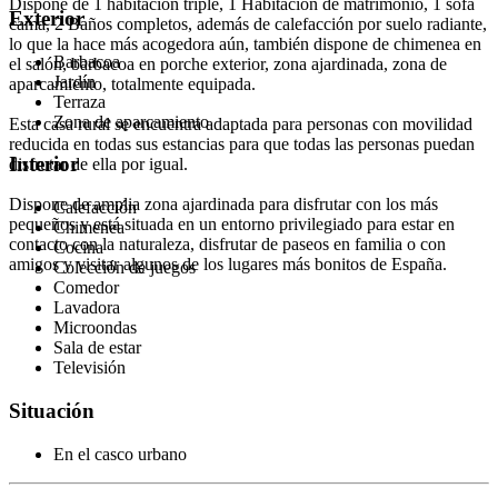
Dispone de 1 habitación triple, 1 Habitación de matrimonio, 1 sofá
Exterior
cama, 2 Baños completos, además de calefacción por suelo radiante,
lo que la hace más acogedora aún, también dispone de chimenea en
Barbacoa
el salón, barbacoa en porche exterior, zona ajardinada, zona de
Jardín
aparcamiento, totalmente equipada.
Terraza
Zona de aparcamiento
Esta casa rural se encuentra adaptada para personas con movilidad
reducida en todas sus estancias para que todas las personas puedan
Interior
disfrutar de ella por igual.
Dispone de amplia zona ajardinada para disfrutar con los más
Calefacción
pequeños y está situada en un entorno privilegiado para estar en
Chimenea
contacto con la naturaleza, disfrutar de paseos en familia o con
Cocina
amigos y visitar algunos de los lugares más bonitos de España.
Colección de juegos
Comedor
Lavadora
Microondas
Sala de estar
Televisión
Situación
En el casco urbano