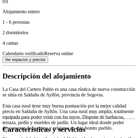
(0)
Alojamiento entero
1 - 6 personas
2 dormitorios
4 camas
Calendario verificado
Reserva online
Ver espacios y precios
Descripción del alojamiento
La Casa del Cartero Pablo es una casa rústica de nueva construcción
se sitúa en Saldaña de Ayllón, provincia de Segovia.
Esta casa rural tiene muy buena puntuación por la mejor calidad
precio en Saldaña de Ayllón. Una casa rural muy amplia, totalmente
equipada para poder venir con los tuyos. Dispone de barbacoa,
terraza, jardín y muebles de jardín. Un lugar ideal donde poder
Características y servicios
desconectar de la rutina y relajarse en este bonito pueblo.