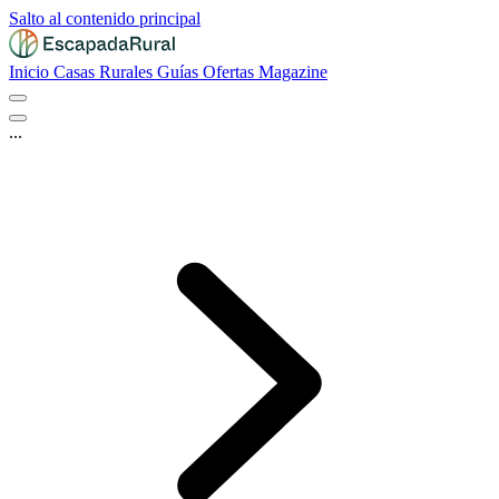
Salto al contenido principal
Inicio
Casas Rurales
Guías
Ofertas
Magazine
...