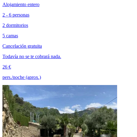
Alojamiento entero
2 - 6 personas
2 dormitorios
5 camas
Cancelación gratuita
Todavía no se te cobrará nada.
26 €
pers./noche (aprox.)