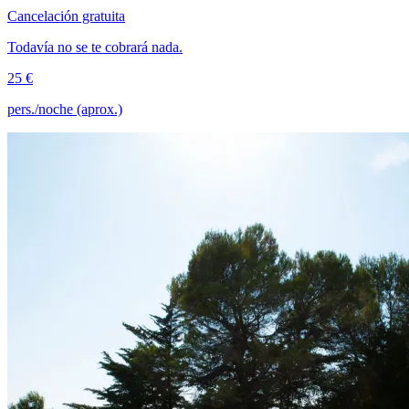
Cancelación gratuita
Todavía no se te cobrará nada.
25 €
pers./noche (aprox.)