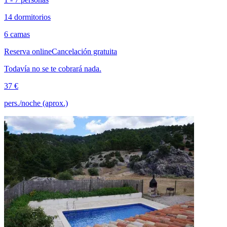
14 dormitorios
6 camas
Reserva online
Cancelación gratuita
Todavía no se te cobrará nada.
37 €
pers./noche (aprox.)