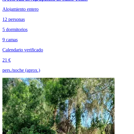
Alojamiento entero
12 personas
5 dormitorios
9 camas
Calendario verificado
21 €
pers./noche (aprox.)