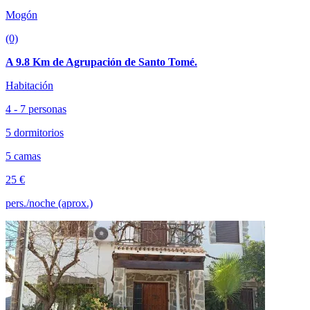
Mogón
(0)
A 9.8 Km de Agrupación de Santo Tomé.
Habitación
4 - 7 personas
5 dormitorios
5 camas
25 €
pers./noche (aprox.)