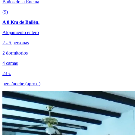
Baños de la Encina
(9)
A 8 Km de Bailén.
Alojamiento entero
2 - 5 personas
2 dormitorios
4 camas
23 €
pers./noche (aprox.)