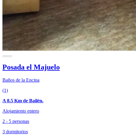
Posada el Majuelo
Baños de la Encina
(1)
A 8.5 Km de Bailén.
Alojamiento entero
2 - 5 personas
3 dormitorios