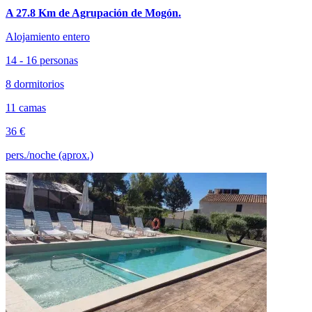
A 27.8 Km de Agrupación de Mogón.
Alojamiento entero
14 - 16 personas
8 dormitorios
11 camas
36 €
pers./noche (aprox.)