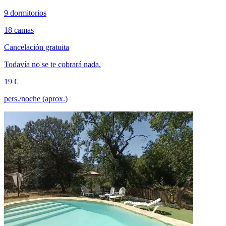
9 dormitorios
18 camas
Cancelación gratuita
Todavía no se te cobrará nada.
19 €
pers./noche (aprox.)