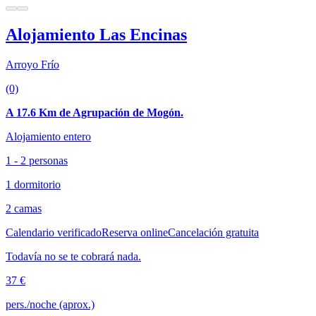
Alojamiento Las Encinas
Arroyo Frío
(0)
A 17.6 Km de Agrupación de Mogón.
Alojamiento entero
1 - 2 personas
1 dormitorio
2 camas
Calendario verificado
Reserva online
Cancelación gratuita
Todavía no se te cobrará nada.
37 €
pers./noche (aprox.)