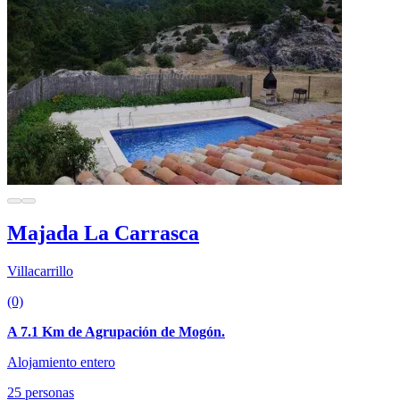
Majada La Carrasca
Villacarrillo
(0)
A 7.1 Km de Agrupación de Mogón.
Alojamiento entero
25 personas