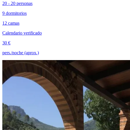
20 - 20 personas
9 dormitorios
12 camas
Calendario verificado
30 €
pers./noche (aprox.)