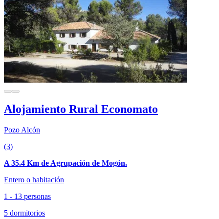
Alojamiento Rural Economato
Pozo Alcón
(3)
A 35.4 Km de Agrupación de Mogón.
Entero o habitación
1 - 13 personas
5 dormitorios