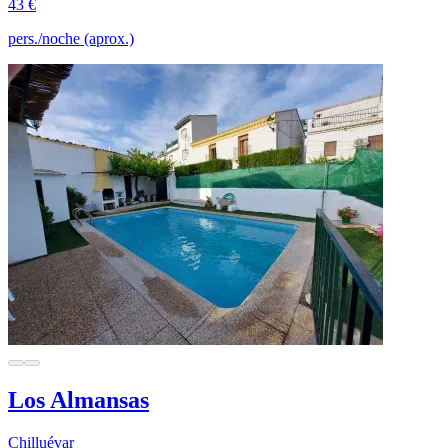
43 €
pers./noche (aprox.)
Los Almansas
Chilluévar