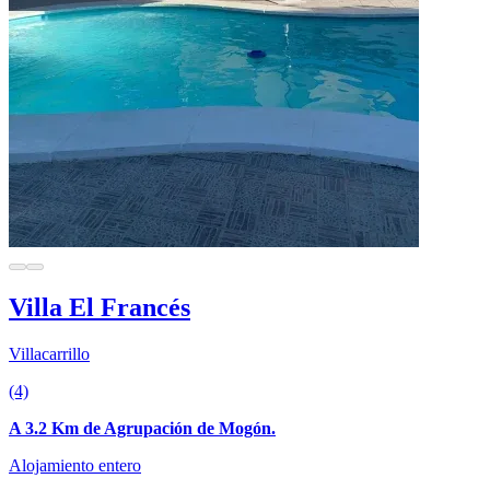
Villa El Francés
Villacarrillo
(4)
A 3.2 Km de Agrupación de Mogón.
Alojamiento entero