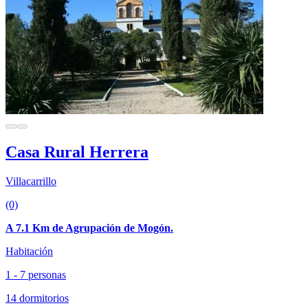
Casa Rural Herrera
Villacarrillo
(0)
A 7.1 Km de Agrupación de Mogón.
Habitación
1 - 7 personas
14 dormitorios