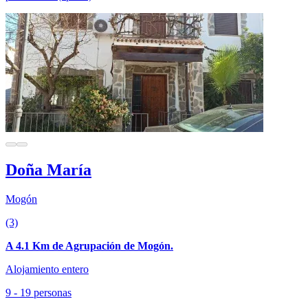
Doña María
Mogón
(3)
A 4.1 Km de Agrupación de Mogón.
Alojamiento entero
9 - 19 personas