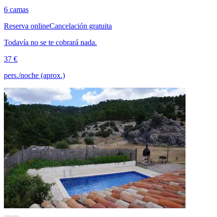
6 camas
Reserva online
Cancelación gratuita
Todavía no se te cobrará nada.
37 €
pers./noche (aprox.)