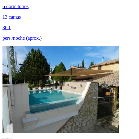
6 dormitorios
13 camas
36 €
pers./noche (aprox.)