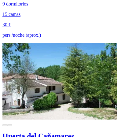
9 dormitorios
15 camas
30 €
pers./noche (aprox.)
Huerta del Cañamares