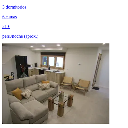
3 dormitorios
6 camas
21 €
pers./noche (aprox.)