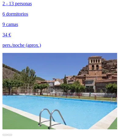
2 - 13 personas
6 dormitorios
9 camas
34 €
pers./noche (aprox.)