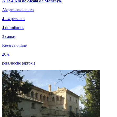
A 12.4 Km de Alcalá de Moncayo.
Alojamiento entero
4 - 4 personas
4 dormitorios
3 camas
Reserva online
26 €
pers./noche (aprox.)