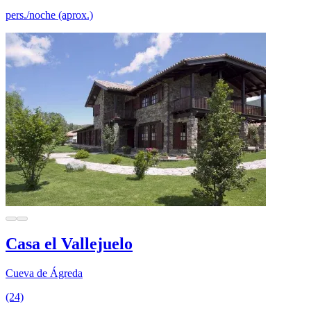
pers./noche (aprox.)
Casa el Vallejuelo
Cueva de Ágreda
(24)