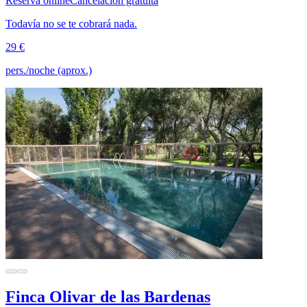
Reserva online
Cancelación gratuita
Todavía no se te cobrará nada.
29 €
pers./noche (aprox.)
Finca Olivar de las Bardenas