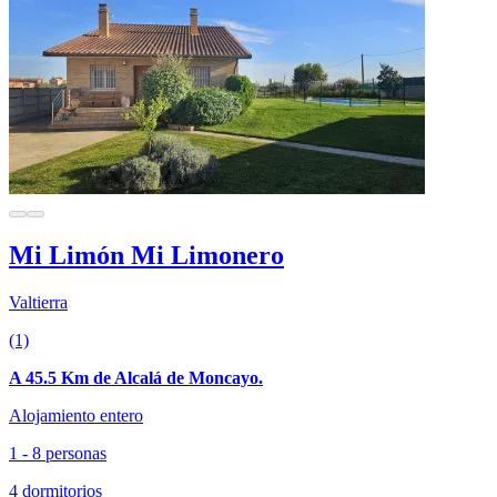
Mi Limón Mi Limonero
Valtierra
(1)
A 45.5 Km de Alcalá de Moncayo.
Alojamiento entero
1 - 8 personas
4 dormitorios