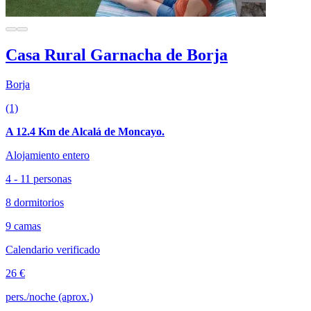
Casa Rural Garnacha de Borja
Borja
(1)
A 12.4 Km de Alcalá de Moncayo.
Alojamiento entero
4 - 11 personas
8 dormitorios
9 camas
Calendario verificado
26 €
pers./noche (aprox.)