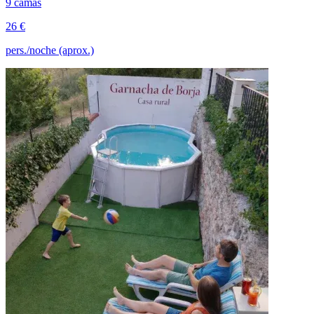
9 camas
26 €
pers./noche (aprox.)