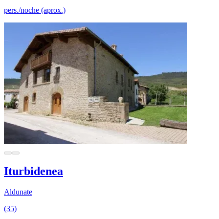
pers./noche (aprox.)
Iturbidenea
Aldunate
(35)