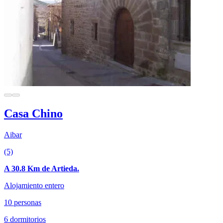
Casa Chino
Aibar
(5)
A 30.8 Km de Artieda.
Alojamiento entero
10 personas
6 dormitorios