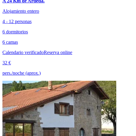
A 24 Km de Artieda.
Alojamiento entero
4 - 12 personas
6 dormitorios
6 camas
Calendario verificado
Reserva online
32 €
pers./noche (aprox.)