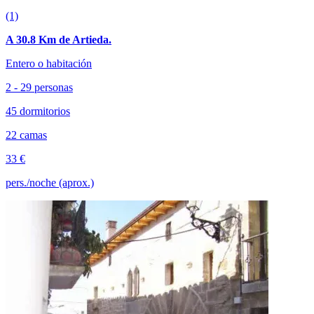
(1)
A 30.8 Km de Artieda.
Entero o habitación
2 - 29 personas
45 dormitorios
22 camas
33 €
pers./noche (aprox.)