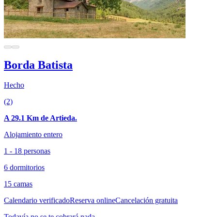
Borda Batista
Hecho
(2)
A 29.1 Km de Artieda.
Alojamiento entero
1 - 18 personas
6 dormitorios
15 camas
Calendario verificado
Reserva online
Cancelación gratuita
Todavía no se te cobrará nada.