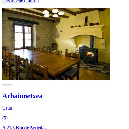
pers./noche (aprox.)
Arbaiunetxea
Usún
(5)
A 21.3 Km de Artieda.