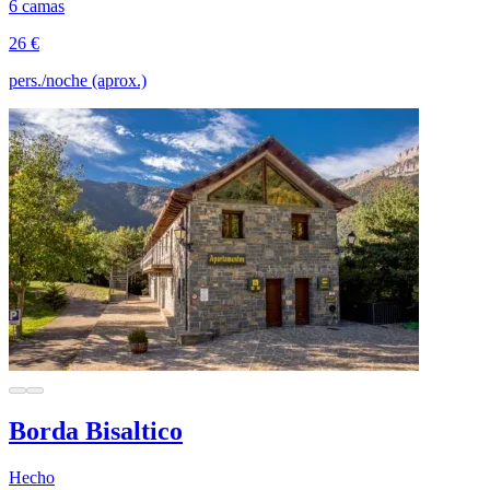
6 camas
26 €
pers./noche (aprox.)
Borda Bisaltico
Hecho