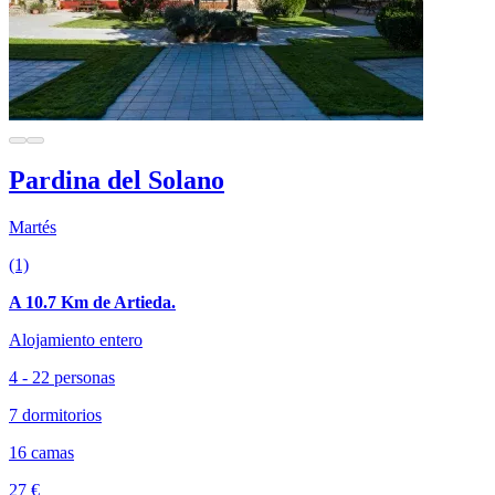
Pardina del Solano
Martés
(1)
A 10.7 Km de Artieda.
Alojamiento entero
4 - 22 personas
7 dormitorios
16 camas
27 €