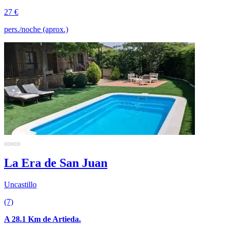
27 €
pers./noche (aprox.)
La Era de San Juan
Uncastillo
(7)
A 28.1 Km de Artieda.