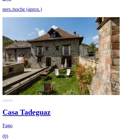
pers./noche (aprox.)
Casa Tadeguaz
Fago
(0)