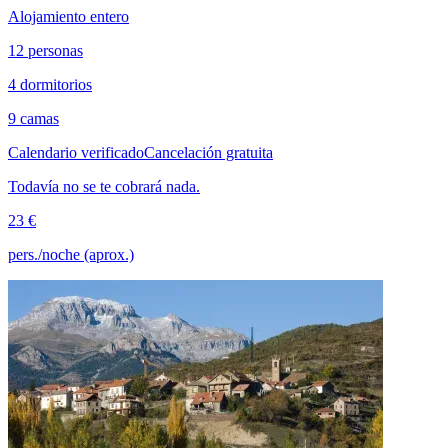
Alojamiento entero
12 personas
4 dormitorios
9 camas
Calendario verificado
Cancelación gratuita
Todavía no se te cobrará nada.
23 €
pers./noche (aprox.)