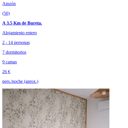
Ainzón
(50)
A 3.5 Km de Bureta.
Alojamiento entero
2 - 14 personas
7 dormitorios
9 camas
26 €
pers./noche (aprox.)