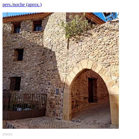
pers./noche (aprox.)