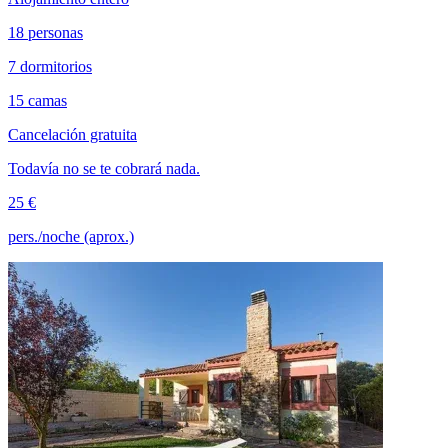
18 personas
7 dormitorios
15 camas
Cancelación gratuita
Todavía no se te cobrará nada.
25 €
pers./noche (aprox.)