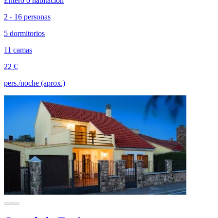
Entero o habitación
2 - 16 personas
5 dormitorios
11 camas
22 €
pers./noche (aprox.)