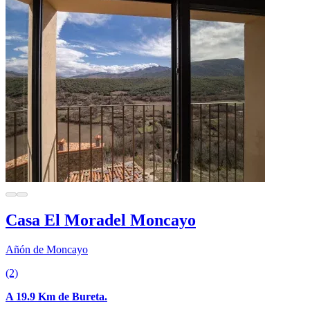
Casa El Moradel Moncayo
Añón de Moncayo
(2)
A 19.9 Km de Bureta.