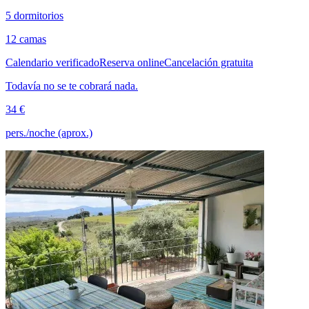
5 dormitorios
12 camas
Calendario verificado
Reserva online
Cancelación gratuita
Todavía no se te cobrará nada.
34 €
pers./noche (aprox.)