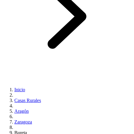
Inicio
Casas Rurales
Aragón
Zaragoza
Bureta