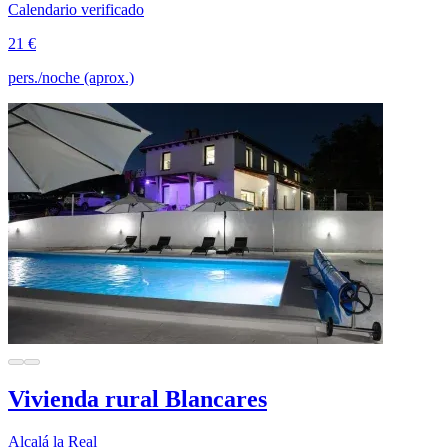
Calendario verificado
21 €
pers./noche (aprox.)
Vivienda rural Blancares
Alcalá la Real