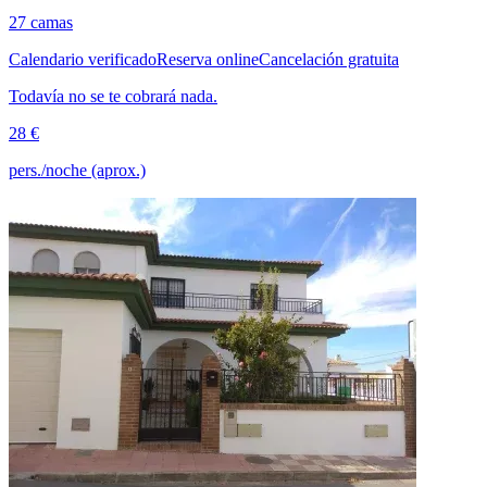
27 camas
Calendario verificado
Reserva online
Cancelación gratuita
Todavía no se te cobrará nada.
28 €
pers./noche (aprox.)