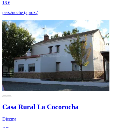
18 €
pers./noche (aprox.)
Casa Rural La Cocorocha
Diezma