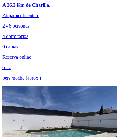
A 36.3 Km de Charilla.
Alojamiento entero
2 - 6 personas
4 dormitorios
6 camas
Reserva online
61 €
pers./noche (aprox.)