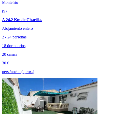
Montefrío
(9)
A 24.2 Km de Charilla.
Alojamiento entero
2 - 24 personas
18 dormitorios
20 camas
30 €
pers./noche (aprox.)