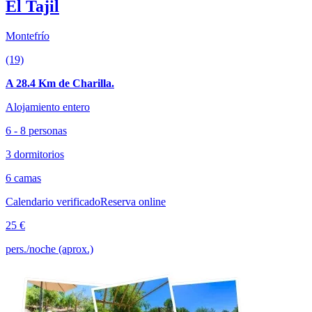
El Tajil
Montefrío
(19)
A 28.4 Km de Charilla.
Alojamiento entero
6 - 8 personas
3 dormitorios
6 camas
Calendario verificado
Reserva online
25 €
pers./noche (aprox.)