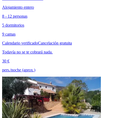
Alojamiento entero
8 - 12 personas
5 dormitorios
9 camas
Calendario verificado
Cancelación gratuita
Todavía no se te cobrará nada.
30 €
pers./noche (aprox.)