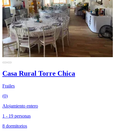
Casa Rural Torre Chica
Frailes
(0)
Alojamiento entero
1 - 19 personas
8 dormitorios