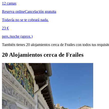
12 camas
Reserva online
Cancelación gratuita
Todavía no se te cobrará nada.
23 €
pers./noche (aprox.)
También tienes 20 alojamientos cerca de Frailes con todos tus requisit
20 Alojamientos cerca de Frailes