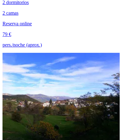
2 dormitorios
2 camas
Reserva online
79 €
pers./noche (aprox.)