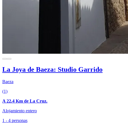
La Joya de Baeza: Studio Garrido
Baeza
(1)
A 22.4 Km de La Cruz.
Alojamiento entero
1 - 4 personas