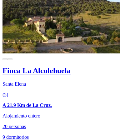
Finca La Alcolehuela
Santa Elena
(5)
A 21.9 Km de La Cruz.
Alojamiento entero
20 personas
9 dormitorios