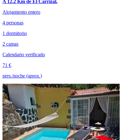
A 12.2 Km de El Carrizal.
Alojamiento entero
4 personas
1 dormitorio
2 camas
Calendario verificado
71 €
pers./noche (aprox.)