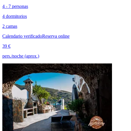
4 - 7 personas
4 dormitorios
2 camas
Calendario verificado
Reserva online
39 €
pers./noche (aprox.)