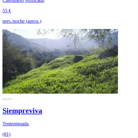
Calendario verificado
55 €
pers./noche (aprox.)
Siempreviva
Tenteniguada
(81)