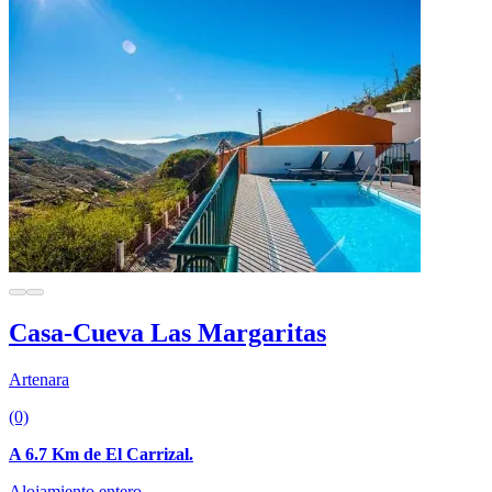
Casa-Cueva Las Margaritas
Artenara
(0)
A 6.7 Km de El Carrizal.
Alojamiento entero