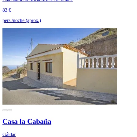
83 €
pers./noche (aprox.)
Casa la Cabaña
Gáldar