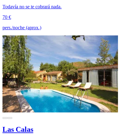
Todavía no se te cobrará nada.
70 €
pers./noche (aprox.)
Las Calas