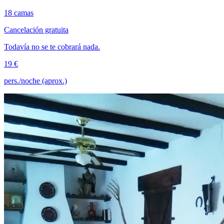
18 camas
Cancelación gratuita
Todavía no se te cobrará nada.
19 €
pers./noche (aprox.)