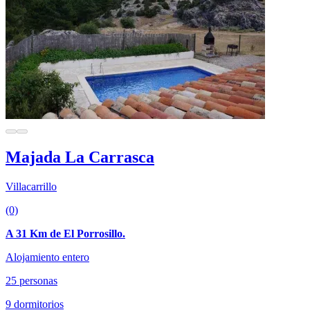
Majada La Carrasca
Villacarrillo
(0)
A 31 Km de El Porrosillo.
Alojamiento entero
25 personas
9 dormitorios