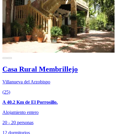
Casa Rural Membrillejo
Villanueva del Arzobispo
(25)
A 40.2 Km de El Porrosillo.
Alojamiento entero
20 - 20 personas
12 dormitorios