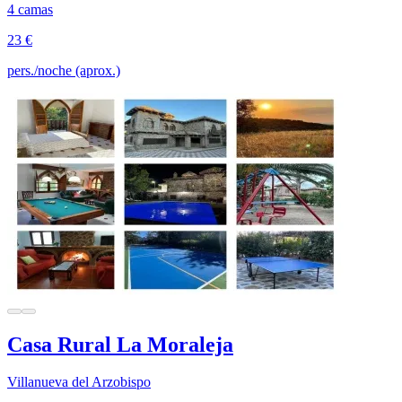
4 camas
23 €
pers./noche (aprox.)
Casa Rural La Moraleja
Villanueva del Arzobispo