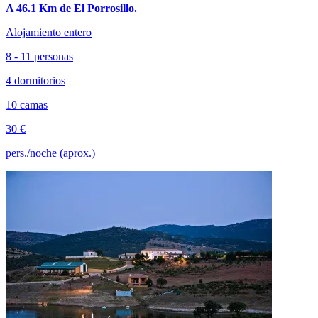
A 46.1 Km de El Porrosillo.
Alojamiento entero
8 - 11 personas
4 dormitorios
10 camas
30 €
pers./noche (aprox.)