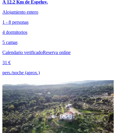
A 12.2 Km de Espeluy.
Alojamiento entero
1 - 8 personas
4 dormitorios
5 camas
Calendario verificado
Reserva online
31 €
pers./noche (aprox.)