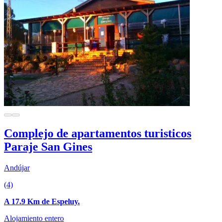
Complejo de apartamentos turisticos
Paraje San Gines
Andújar
(4)
A 17.9 Km de Espeluy.
Alojamiento entero