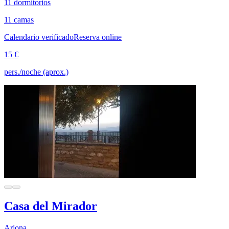
11 dormitorios
11 camas
Calendario verificado
Reserva online
15 €
pers./noche (aprox.)
Casa del Mirador
Arjona