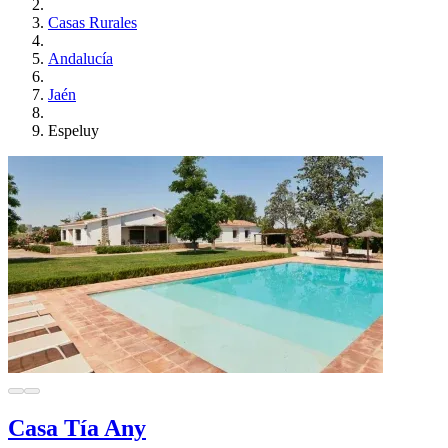
Casas Rurales
Andalucía
Jaén
Espeluy
Casa Tía Any