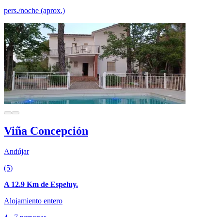
pers./noche (aprox.)
Viña Concepción
Andújar
(5)
A 12.9 Km de Espeluy.
Alojamiento entero