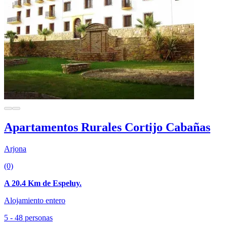
Apartamentos Rurales Cortijo Cabañas
Arjona
(0)
A 20.4 Km de Espeluy.
Alojamiento entero
5 - 48 personas