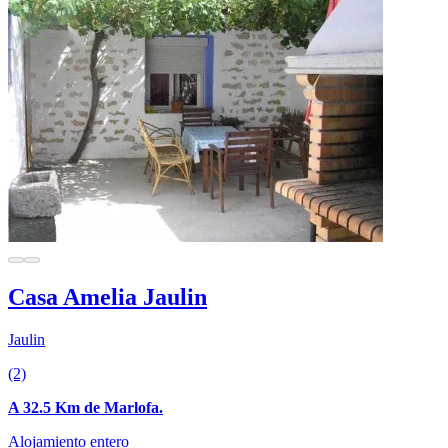
Casa Amelia Jaulin
Jaulin
(2)
A 32.5 Km de Marlofa.
Alojamiento entero