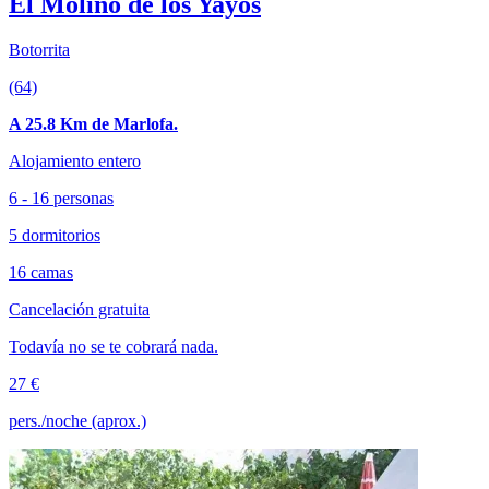
El Molino de los Yayos
Botorrita
(64)
A 25.8 Km de Marlofa.
Alojamiento entero
6 - 16 personas
5 dormitorios
16 camas
Cancelación gratuita
Todavía no se te cobrará nada.
27 €
pers./noche (aprox.)