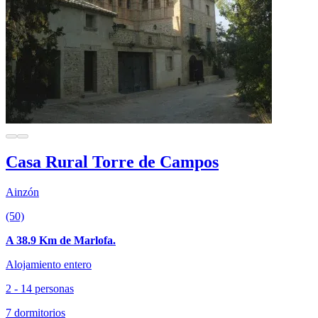
Casa Rural Torre de Campos
Ainzón
(50)
A 38.9 Km de Marlofa.
Alojamiento entero
2 - 14 personas
7 dormitorios