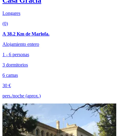
Casa Gracia
Longares
(0)
A 38.2 Km de Marlofa.
Alojamiento entero
1 - 6 personas
3 dormitorios
6 camas
30 €
pers./noche (aprox.)