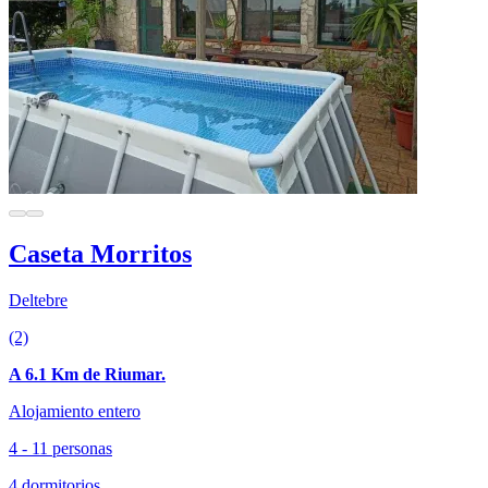
Caseta Morritos
Deltebre
(2)
A 6.1 Km de Riumar.
Alojamiento entero
4 - 11 personas
4 dormitorios