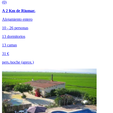
(0)
A 2 Km de Riumar.
Alojamiento entero
10 - 26 personas
13 dormitorios
13 camas
31 €
pers./noche (aprox.)