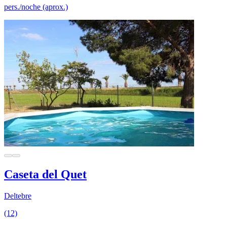
pers./noche (aprox.)
Caseta del Quet
Deltebre
(12)