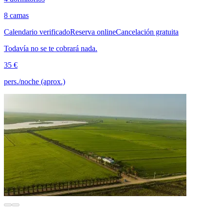
8 camas
Calendario verificado
Reserva online
Cancelación gratuita
Todavía no se te cobrará nada.
35 €
pers./noche (aprox.)