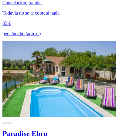
Cancelación gratuita
Todavía no se te cobrará nada.
35 €
pers./noche (aprox.)
Paradise Ebro