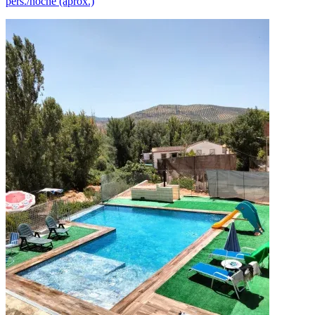
pers./noche (aprox.)