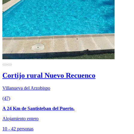
Cortijo rural Nuevo Recuenco
Villanueva del Arzobispo
(47)
A 24 Km de Santisteban del Puerto.
Alojamiento entero
10 - 42 personas