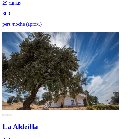
29 camas
30 €
pers./noche (aprox.)
La Aldeílla