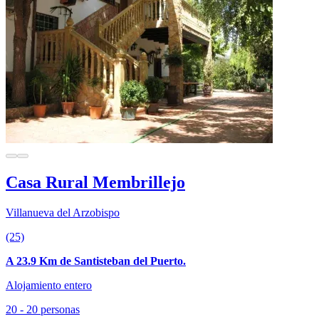
Casa Rural Membrillejo
Villanueva del Arzobispo
(25)
A 23.9 Km de Santisteban del Puerto.
Alojamiento entero
20 - 20 personas