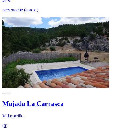
37 €
pers./noche (aprox.)
Majada La Carrasca
Villacarrillo
(0)