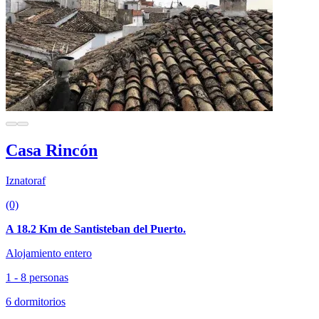
Casa Rincón
Iznatoraf
(0)
A 18.2 Km de Santisteban del Puerto.
Alojamiento entero
1 - 8 personas
6 dormitorios