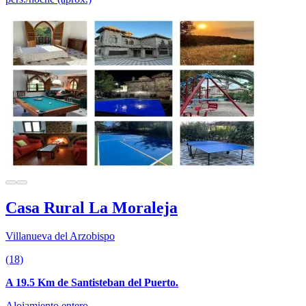
Casa Rural La Moraleja
Villanueva del Arzobispo
(18)
A 19.5 Km de Santisteban del Puerto.
Alojamiento entero