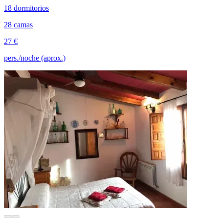
18 dormitorios
28 camas
27 €
pers./noche (aprox.)