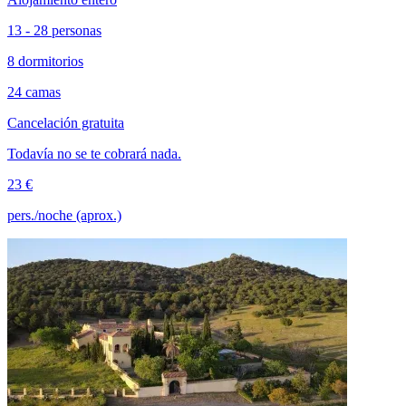
13 - 28 personas
8 dormitorios
24 camas
Cancelación gratuita
Todavía no se te cobrará nada.
23 €
pers./noche (aprox.)