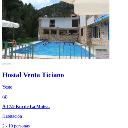
Hostal Venta Ticiano
Yeste
(4)
A 17.9 Km de La Matea.
Habitación
2 - 10 personas