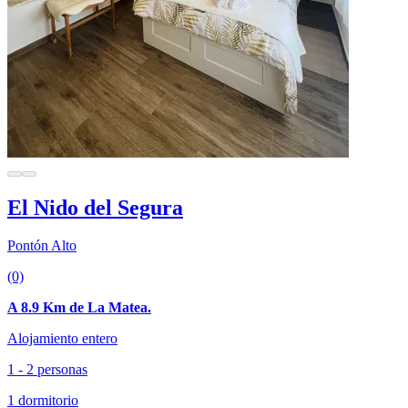
El Nido del Segura
Pontón Alto
(0)
A 8.9 Km de La Matea.
Alojamiento entero
1 - 2 personas
1 dormitorio