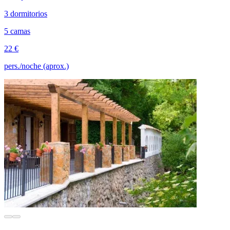
3 dormitorios
5 camas
22 €
pers./noche (aprox.)