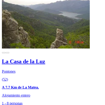
La Casa de la Luz
Pontones
(52)
A 7.7 Km de La Matea.
Alojamiento entero
1 - 8 personas