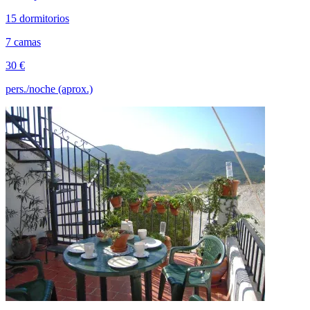
15 dormitorios
7 camas
30 €
pers./noche (aprox.)