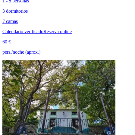
1 - 8 personas
3 dormitorios
7 camas
Calendario verificado
Reserva online
60 €
pers./noche (aprox.)