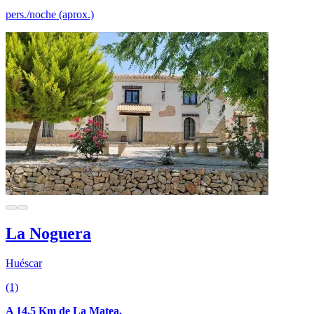
pers./noche (aprox.)
La Noguera
Huéscar
(1)
A 14.5 Km de La Matea.