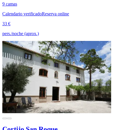
9 camas
Calendario verificado
Reserva online
33 €
pers./noche (aprox.)
Cortijo San Roque